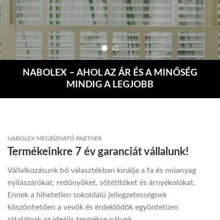
NABOLEX – AHOL AZ ÁR ÉS A MINŐSÉG
MINDIG A LEGJOBB
NABOLEX MEGBÍZHATÓ PARTNER
Termékeinkre 7 év garanciát vállalunk!
Vállalkozásunk bő választékban kínálja a fa és műanyag
nyílászárókat, redőnyöket, sötétítőket és árnyékolókat.
Ennek a hihetetlen sokoldalú jellegzetességnek
köszönhetően a vevők és érdeklődők egyöntetűen
rátalálnak az ideális termékre nálunk.