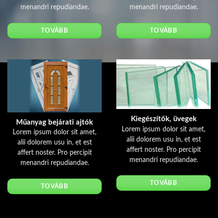
menandri repudiandae.
menandri repudiandae.
TOVÁBB
TOVÁBB
Kiegészítők, üvegek
Műanyag bejárati ajtók
Lorem ipsum dolor sit amet,
Lorem ipsum dolor sit amet,
alii dolorem usu in, et est
alii dolorem usu in, et est
affert noster. Pro percipit
affert noster. Pro percipit
menandri repudiandae.
menandri repudiandae.
TOVÁBB
TOVÁBB