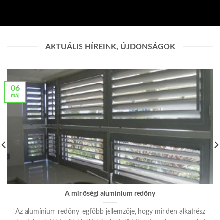
AKTUÁLIS HÍREINK, ÚJDONSÁGOK
06
máj
A minőségi alumínium redőny
Az alumínium redőny legfőbb jellemzője, hogy minden alkatrész