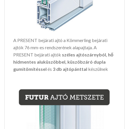
A PRESENT bejárati ajtó a Kömmerling bejárati
ajtók 76 mm-es rendszerének alapajtaja. A
PRESENT bejárati ajtók
széles ajtószárnyból, hő
hídmentes aluküszöbbel, küszöbzáró dupla
gumitömítéssel
és
3 db ajtópánttal
készülnek