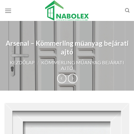
Skip
to
content
Arsenal – Kömmerling műanyag bejárati
ajtó
KEZDŐLAP
/
KÖMMERLING MŰANYAG BEJÁRATI
AJTÓ