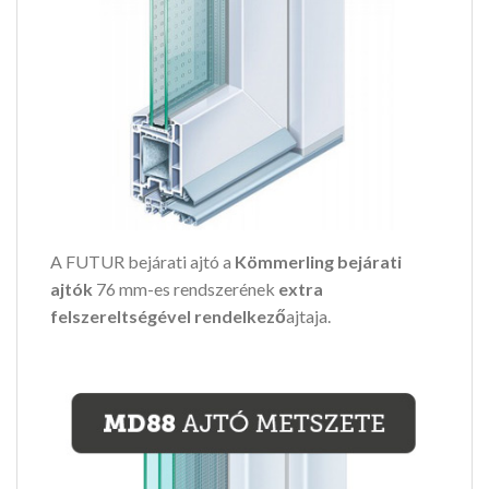
A FUTUR bejárati ajtó a
Kömmerling bejárati
ajtók
76 mm-es rendszerének
extra
felszereltségével rendelkező
ajtaja.