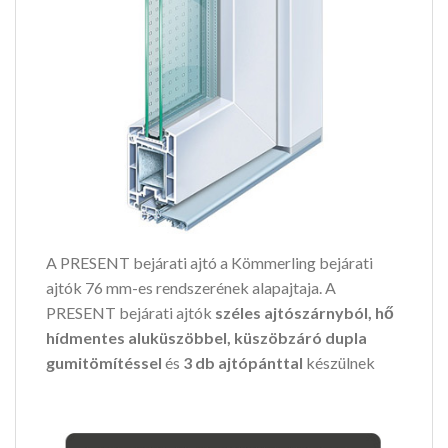
A PRESENT bejárati ajtó a Kömmerling bejárati
ajtók 76 mm-es rendszerének alapajtaja. A
PRESENT bejárati ajtók
széles ajtószárnyból, hő
hídmentes aluküszöbbel, küszöbzáró dupla
gumitömítéssel
és
3 db ajtópánttal
készülnek