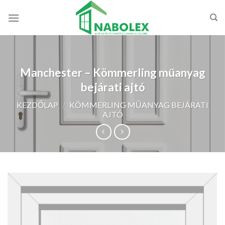
Skip
to
content
Manchester – Kömmerling műanyag
bejárati ajtó
KEZDŐLAP
/
KÖMMERLING MŰANYAG BEJÁRATI
AJTÓ