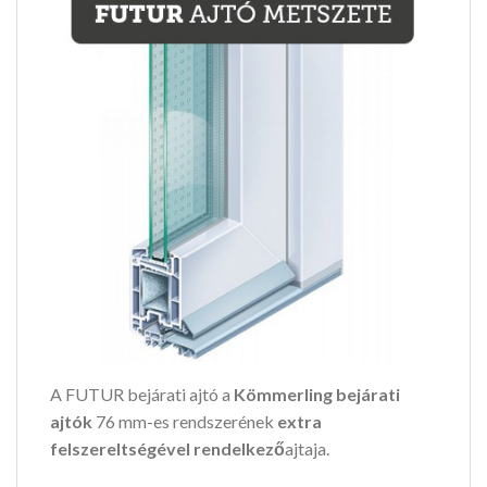
A FUTUR bejárati ajtó a
Kömmerling bejárati
ajtók
76 mm-es rendszerének
extra
felszereltségével rendelkező
ajtaja.